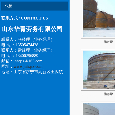
气柜
联系方式 / CONTACT US
山东华青劳务有限公司
储存罐
联系人：张经理（业务经理）
电 话：13505474428
联系人：雷经理（业务经理）
电 话：13406296889
邮箱：jnhqaz@163.com
网址：
www.jnhqaz.com
地址：山东省济宁市高新区王因镇
储存罐